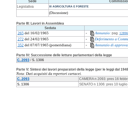
Sede
Commissio
Legislativa
XI AGRICOLTURA E FORESTE
(Discussione)
Parte III: Lavori in Assemblea
Seduta
265
del 16/02/1965
-
Annunzio:
pag.
12896
272
del 24/02/1965
-
Deferimento a Commi
352
del 07/07/1965 (pomeridiana)
-
Annunzio di approva
Parte IV: Successione delle letture parlamentari della legge
C. 2093
/
S. 1306
Parte V: Sintesi dei lavori preparatori della legge (per le leggi dal 194
Nota: Dati acquisiti da repertori cartacei.
C. 2093
CAMERA n 2093: pres 16 febbrai
S. 1306
SENATO n 1306: pres 10 luglio 1