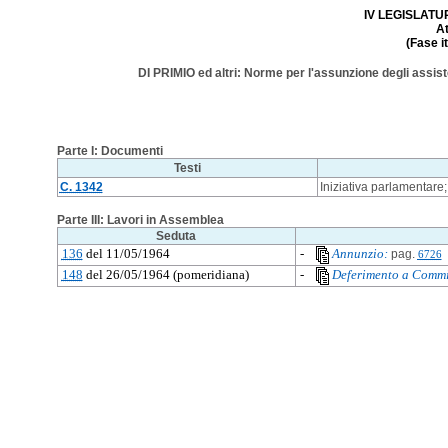
IV LEGISLATURA
A
(Fase i
DI PRIMIO ed altri: Norme per l'assunzione degli assiste
Parte I: Documenti
Testi
C. 1342
Iniziativa parlamentare
Parte III: Lavori in Assemblea
Seduta
136
del 11/05/1964
-
Annunzio:
pag.
6726
148
del 26/05/1964 (pomeridiana)
-
Deferimento a Commi