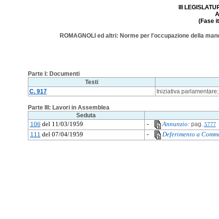
III LEGISLATUR
A
(Fase i
ROMAGNOLI ed altri: Norme per l'occupazione della mano d
Parte I: Documenti
Testi
C. 917
Iniziativa parlamentare
Parte III: Lavori in Assemblea
Seduta
106
del 11/03/1959
-
Annunzio:
pag.
5777
111
del 07/04/1959
-
Deferimento a Commi