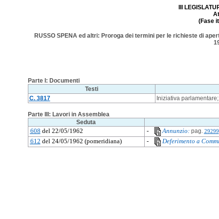
III LEGISLATUR
A
(Fase i
RUSSO SPENA ed altri: Proroga dei termini per le richieste di apertu
1
Parte I: Documenti
Testi
C. 3817
Iniziativa parlamentare
Parte III: Lavori in Assemblea
Seduta
608
del 22/05/1962
-
Annunzio:
pag.
29299
612
del 24/05/1962 (pomeridiana)
-
Deferimento a Commi