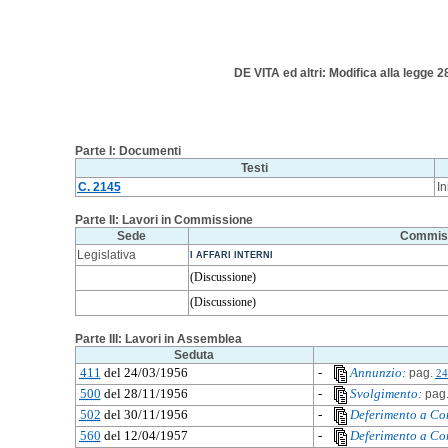
DE VITA ed altri: Modifica alla legge 28
Parte I: Documenti
Testi
C. 2145
In
Parte II: Lavori in Commissione
Sede
Commis
Legislativa
I AFFARI INTERNI
(Discussione)
(Discussione)
Parte III: Lavori in Assemblea
Seduta
411
del 24/03/1956
-
Annunzio:
pag.
24
500
del 28/11/1956
-
Svolgimento:
pag
502
del 30/11/1956
-
Deferimento a Co
560
del 12/04/1957
-
Deferimento a Co