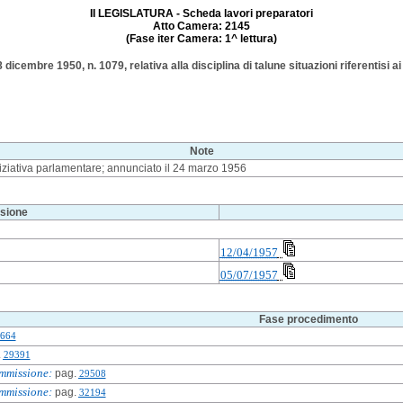
II LEGISLATURA - Scheda lavori preparatori
Atto Camera: 2145
(Fase iter Camera: 1^ lettura)
 dicembre 1950, n. 1079, relativa alla disciplina di talune situazioni riferentisi a
Note
iziativa parlamentare; annunciato il 24 marzo 1956
sione
12/04/1957
05/07/1957
Fase procedimento
664
.
29391
mmissione:
pag.
29508
mmissione:
pag.
32194